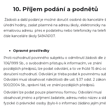
10. Příjem podání a podnětů
Žádosti a další podání je možné doručit osobně do kanceláře š
úřední hodiny, zaslat písemně na adresu školy, elektronicky na
emailovou adresu přes e podatelnu nebo telefonicky na tele
čísle kanceláře školy 549416107.
Opravné prostředky
Proti rozhodnutí povinného subjektu o odmítnutí žádosti dle z
106/1999 Sb., o svobodném přístupu k informacím, ve znění
pozdějších předpisů, lze podat odvolání, a to ve lhůtě 15 dnů 
doručení rozhodnutí. Odvolání je třeba podat k povinnému sub
Odvolání musí obsahovat náležitosti dle ust. § 37 odst. 2 zákon
500/2004 Sb., správní řád, ve znění pozdějších předpisů.
Odvolání lze podat pouze písemnou formou. Odvolání musí
obsahovat jméno a příjmení žadatele, adresu nebo název a síd
fyzické či právnické osoby (bylo-li o informaci žádáno jejím jm