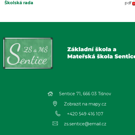
Školská rada
pdf
Sentice 71, 666 03 Tišnov
Zobrazit na mapy.cz
+420 549 416 107
zs.sentice@email.cz