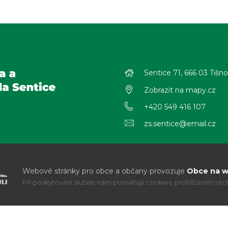
Sentice 71, 666 03 Tišn
Zobrazit na mapy.cz
+420 549 416 107
zs.sentice@email.cz
Webové stránky pro obce a občany provozuje
Obce na we
Při poskytování služeb nám pomáhají cookies, prohlížením těcht