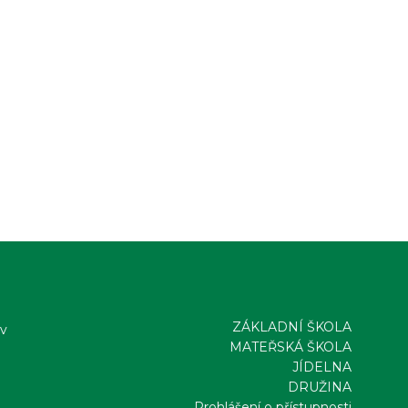
ZÁKLADNÍ ŠKOLA
ov
MATEŘSKÁ ŠKOLA
JÍDELNA
DRUŽINA
Prohlášení o přístupnosti