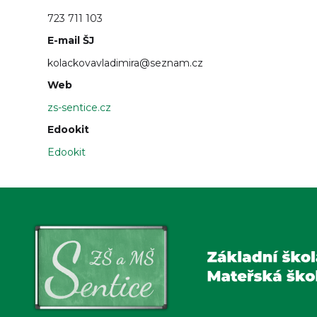
723 711 103
E-mail ŠJ
kolackovavladimira@seznam.cz
Web
zs-sentice.cz
Edookit
Edookit