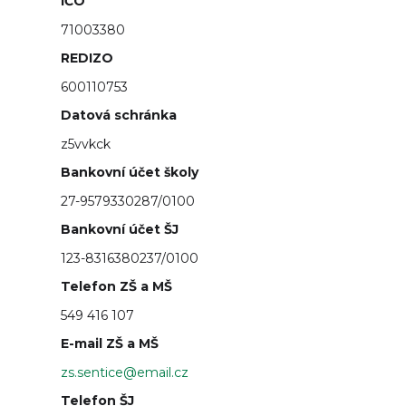
IČO
71003380
REDIZO
600110753
Datová schránka
z5vvkck
Bankovní účet školy
27-9579330287/0100
Bankovní účet ŠJ
123-8316380237/0100
Telefon ZŠ a MŠ
549 416 107
E-mail ZŠ a MŠ
zs.sentice@email.cz
Telefon ŠJ