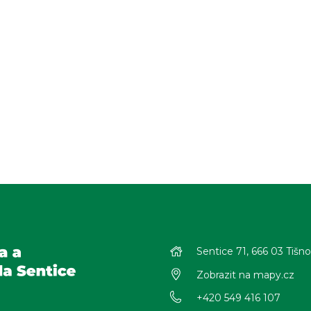
Sentice 71, 666 03 Tišn
Zobrazit na mapy.cz
+420 549 416 107