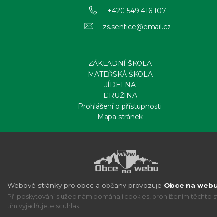
+420 549 416 107
zs.sentice@email.cz
ZÁKLADNÍ ŠKOLA
MATEŘSKÁ ŠKOLA
JÍDELNA
DRUŽINA
Prohlášení o přístupnosti
Mapa stránek
Webové stránky pro obce a občany provozuje
Obce na webu 
Při poskytování služeb nám pomáhají cookies, prohlížením těchto s
tím vyjadřujete souhlas.